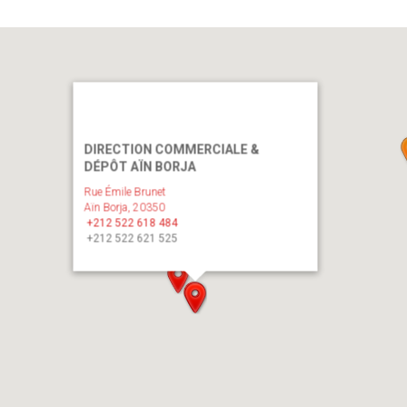
DIRECTION COMMERCIALE &
DÉPÔT AÏN BORJA
Rue Émile Brunet
Aïn Borja, 20350
+212 522 618 484
+212 522 621 525