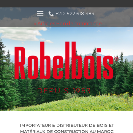
Passer
au
+212 522 618 484
contenu
Articles
Bon de commande
0
IMPORTATEUR & DISTRIBUTEUR DE BOIS ET
MATÉRIAUX DE CONSTRUCTION AU MAROC