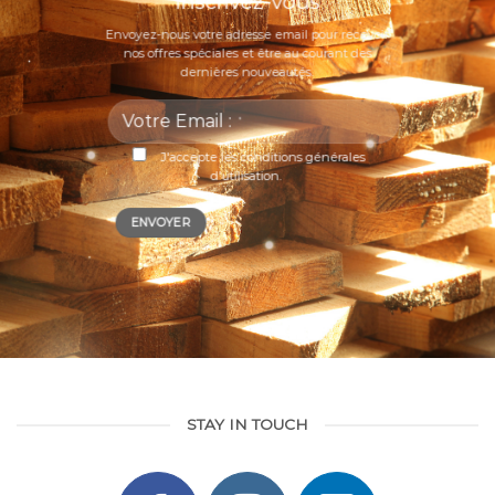
Inscrivez-vous
Envoyez-nous votre adresse email pour recevoir
nos offres spéciales et être au courant des
dernières nouveautés.
J'accepte les
conditions générales
d'utilisation
.
STAY IN TOUCH