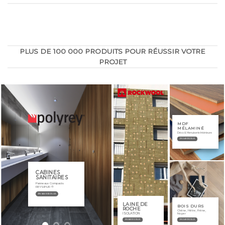
PLUS DE 100 000 PRODUITS POUR RÉUSSIR VOTRE
PROJET
FOCUS SCA
HÊTRE
Bois Rouge & Blanc
RABOTÉ
Provenance Scandinavie
MDF
Provenance
MÉLAMINÉ
BOIS ROUGE
BOIS BLANC
Italie
Déco & Menuiserie Intérieure
EN SAVOIR PLUS
EN SAVOIR PLUS
LAINE DE
BOIS DURS
ROCHE
Chêne, Hêtre, Frêne,
Noyer
ISOLATION
EN SAVOIR PLUS
EN SAVOIR PLUS