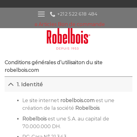
Passer
au
+212 522 618 484
contenu
Articles
Bon de commande
0
Conditions générales d’utilisaiton du site
robelbois.com
1. Identité
Le site internet
robelbois.com
est une
création de la société
Robelbois
.
Robelbois
est une S.A. au capital de
70.000.000 DH.
RC: Casa N° 21.343