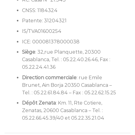
CNSS: 1184324
Patente: 31204321
IS/TVA01600254
ICE: 000081378000038
Siège
: 32,rue Planquette, 20300
Casablanca, Tel. : 05.22.40.26.46, Fax :
05.22.24.41.36
Direction commerciale
: rue Emile
Brunet, Ain Borja 20350 Casablanca –
Tel. : 05.22.61.84.84 – Fax : 05.22.62.15.25
Dépôt Zenata
: Km. 11, Rte Cotiere,
Zenatas, 20600 Casablanca – Tel. :
05.22.66.45.39/40 et 05.22.35.21.04