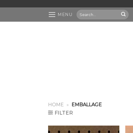
Passer
au
Search
MENU
contenu
for:
HOME
»
EMBALLAGE
FILTER