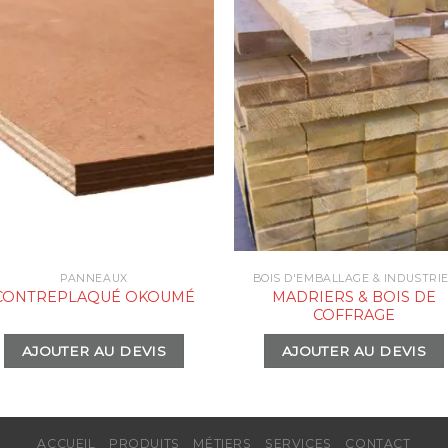
PANNEAUX
BOIS D'EMBALLAGE & INDUSTRI
MADRIERS & BOIS DE
CONTREPLAQUÉ OKOUMÉ
COFFRAGE
AJOUTER AU DEVIS
AJOUTER AU DEVIS
ACCUEIL
PRODUITS
MÉTIERS
SERVICES
CONTACT