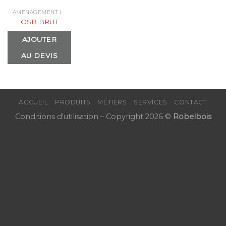
AMÉNAGEMENT INTÉRIEUR & PARQUETS
OSB BRUT
AJOUTER
AU DEVIS
ACCUEIL
PRODUITS
MÉTIERS
SERVICES
CONTACT
Conditions d'utilisation
– Copyright 2026 ©
Robelbois