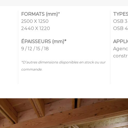
FORMATS (mm)
*
TYPE
2500 X 1250
OSB 3
2440 X 1220
OSB 4
ÉPAISSEURS (mm)*
APPLI
9 / 12 / 15 / 18
Agenc
constr
*D’autres dimensions disponibles en stock ou sur
commande.