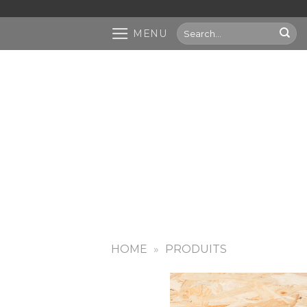
Passer
au
Search
MENU
contenu
for:
HOME
»
PRODUITS