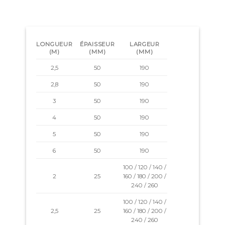
LONGUEUR
ÉPAISSEUR
LARGEUR
(M)
(MM)
(MM)
2,5
50
190
2,8
50
190
3
50
190
4
50
190
5
50
190
6
50
190
100 / 120 / 140 /
2
25
160 / 180 / 200 /
240 / 260
100 / 120 / 140 /
2,5
25
160 / 180 / 200 /
240 / 260