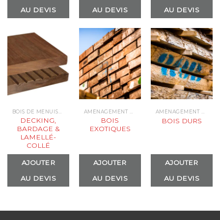
AU DEVIS
AU DEVIS
AU DEVIS
BOIS DE MENUISERIE
AMÉNAGEMENT EXTÉRIEUR
AMÉNAGEMENT EXTÉRIEUR
DECKING,
BOIS
BOIS DURS
BARDAGE &
EXOTIQUES
LAMELLÉ-
COLLÉ
AJOUTER
AJOUTER
AJOUTER
AU DEVIS
AU DEVIS
AU DEVIS