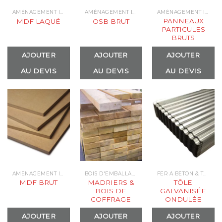
AMÉNAGEMENT INTÉRIEUR & PARQUETS
AMÉNAGEMENT INTÉRIEUR & PARQUETS
AMÉNAGEMENT INTÉRIEUR & PARQUETS
PANNEAUX
MDF LAQUÉ
OSB BRUT
PARTICULES
BRUTS
AJOUTER
AJOUTER
AJOUTER
AU DEVIS
AU DEVIS
AU DEVIS
AMÉNAGEMENT INTÉRIEUR & PARQUETS
BOIS D'EMBALLAGE & INDUSTRIEL
FER À BÉTON & TÔLE
MADRIERS &
TÔLE
MDF BRUT
BOIS DE
GALVANISÉE
COFFRAGE
ONDULÉE
AJOUTER
AJOUTER
AJOUTER